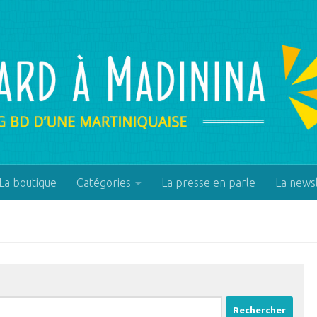
La boutique
Catégories
La presse en parle
La news