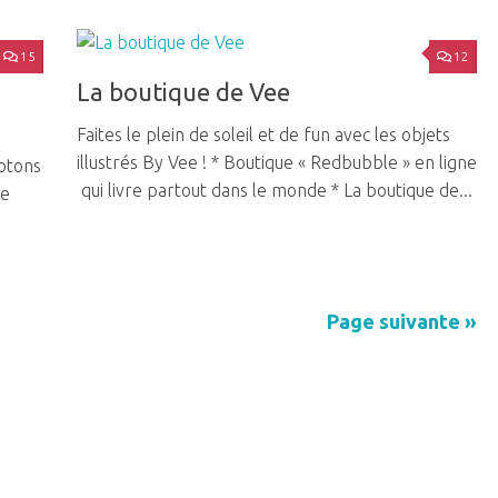
15
12
La boutique de Vee
Faites le plein de soleil et de fun avec les objets
illustrés By Vee ! * Boutique « Redbubble » en ligne
cotons
qui livre partout dans le monde * La boutique de...
se
Page suivante »