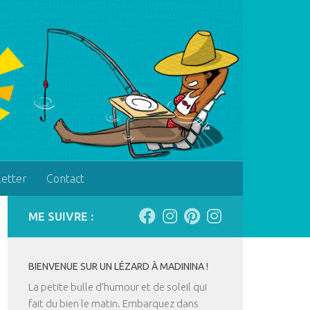
letter
Contact
ME SUIVRE :
BIENVENUE SUR UN LÉZARD À MADININA !
La petite bulle d’humour et de soleil qui
fait du bien le matin. Embarquez dans