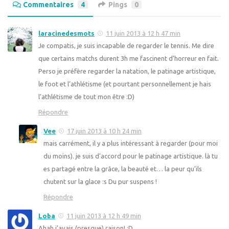
Commentaires
4
Pings
0
laracinedesmots
11 juin 2013 à 12 h 47 min
Je compatis, je suis incapable de regarder le tennis. Me dire
que certains matchs durent 3h me fascinent d’horreur en fait.
Perso je préfère regarder la natation, le patinage artistique,
le foot et l’athlétisme (et pourtant personnellement je hais
l’athlétisme de tout mon être :D)
Répondre
Vee
17 juin 2013 à 10 h 24 min
mais carrément, il y a plus intéressant à regarder (pour moi
du moins). je suis d’accord pour le patinage artistique. là tu
es partagé entre la grâce, la beauté et… la peur qu’ils
chutent sur la glace :s Du pur suspens !
Répondre
Loba
11 juin 2013 à 12 h 49 min
Ahah j’avais (presque) raison! :D