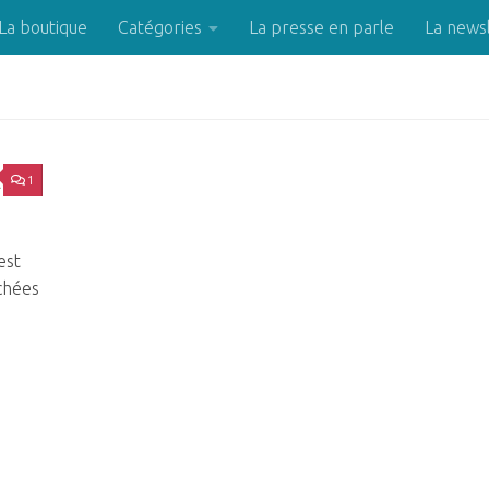
La boutique
Catégories
La presse en parle
La news
1
26
est
achées