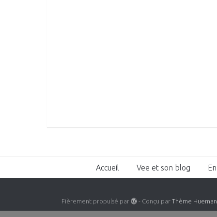
Accueil
Vee et son blog
En
Fièrement propulsé par
- Conçu par
Thème Huema