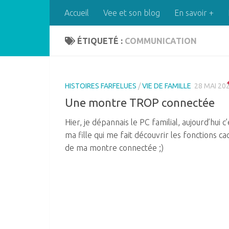
Accueil
Vee et son blog
En savoir +
Skip to content
ÉTIQUETÉ :
COMMUNICATION
HISTOIRES FARFELUES
/
VIE DE FAMILLE
28 MAI 20
Une montre TROP connectée
Hier, je dépannais le PC familial, aujourd’hui c’
ma fille qui me fait découvrir les fonctions c
de ma montre connectée ;)