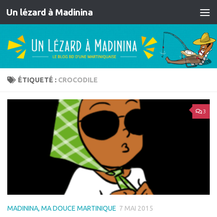
Un lézard à Madinina
Skip to content
ÉTIQUETÉ :
CROCODILE
3
MADININA, MA DOUCE MARTINIQUE
7 MAI 2015