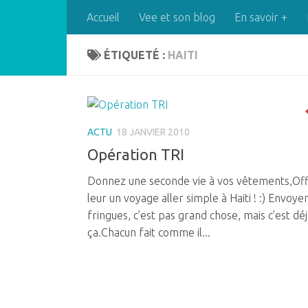
Accueil
Vee et son blog
En savoir +
Skip to content
ÉTIQUETÉ :
HAITI
ACTU
18 JANVIER 2010
Opération TRI
Donnez une seconde vie à vos vêtements,Of
leur un voyage aller simple à Haiti ! :) Envoye
fringues, c’est pas grand chose, mais c’est dé
ça.Chacun fait comme il...