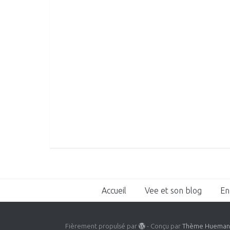
Accueil
Vee et son blog
En
Fièrement propulsé par
- Conçu par
Thème Huema