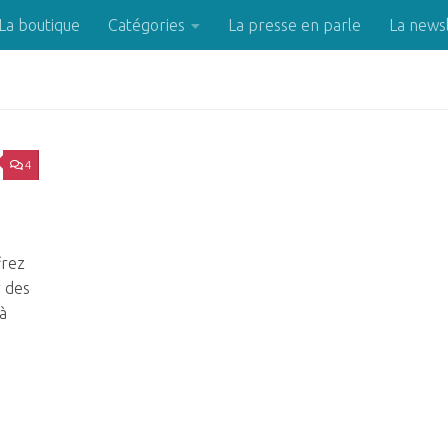
La boutique
Catégories
La presse en parle
La news
4
frez
r des
jà