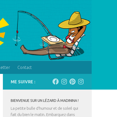
letter
Contact
ME SUIVRE :
BIENVENUE SUR UN LÉZARD À MADININA !
La petite bulle d’humour et de soleil qui
fait du bien le matin. Embarquez dans