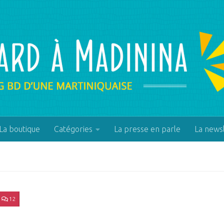
La boutique
Catégories
La presse en parle
La news
12