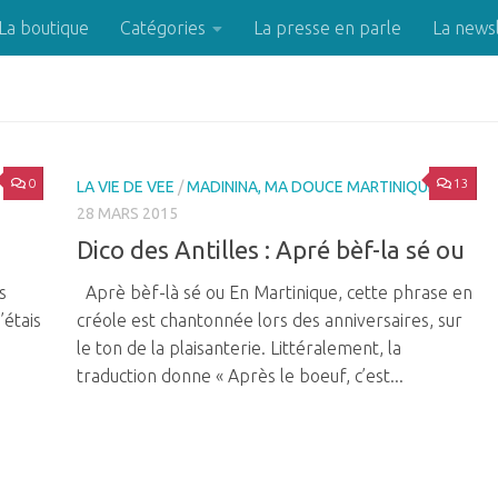
La boutique
Catégories
La presse en parle
La news
0
13
LA VIE DE VEE
/
MADININA, MA DOUCE MARTINIQUE
28 MARS 2015
Dico des Antilles : Apré bèf-la sé ou
s
Aprè bèf-là sé ou En Martinique, cette phrase en
’étais
créole est chantonnée lors des anniversaires, sur
le ton de la plaisanterie. Littéralement, la
traduction donne « Après le boeuf, c’est...