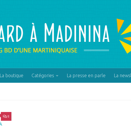
La boutique
Catégories
La presse en parle
La news
8
À