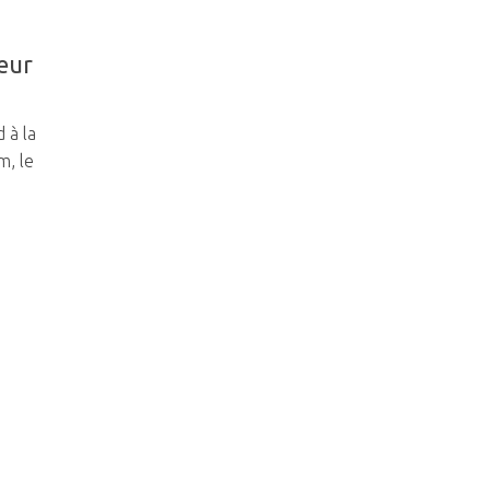
leur
 à la
m, le