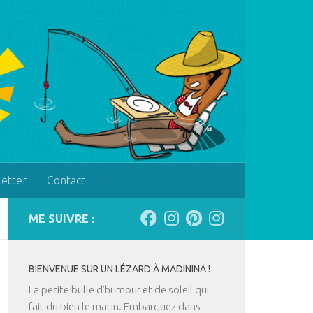
letter
Contact
ME SUIVRE :
BIENVENUE SUR UN LÉZARD À MADININA !
La petite bulle d’humour et de soleil qui
fait du bien le matin. Embarquez dans