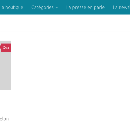
La boutique
Catégories
La presse en parle
La news
4
Selon