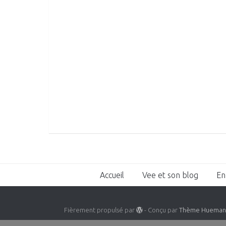
Accueil
Vee et son blog
En
Fièrement propulsé par
- Conçu par
Thème Huema