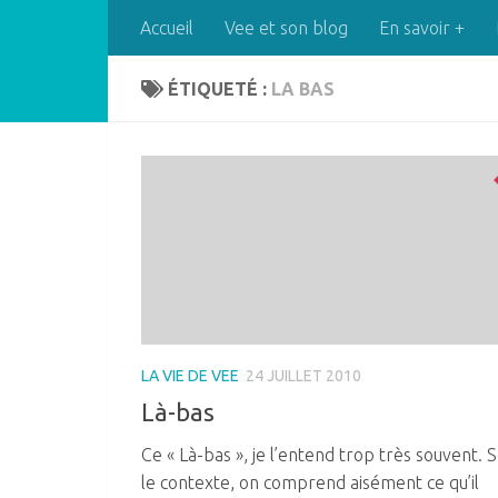
Accueil
Vee et son blog
En savoir +
Skip to content
ÉTIQUETÉ :
LA BAS
LA VIE DE VEE
24 JUILLET 2010
Là-bas
Ce « Là-bas », je l’entend trop très souvent. 
le contexte, on comprend aisément ce qu’il