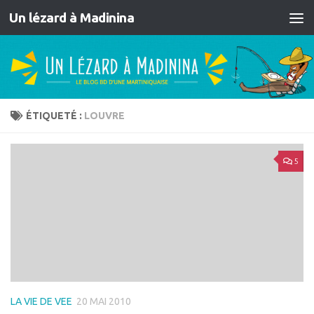
Un lézard à Madinina
Skip to content
ÉTIQUETÉ :
LOUVRE
5
LA VIE DE VEE
20 MAI 2010