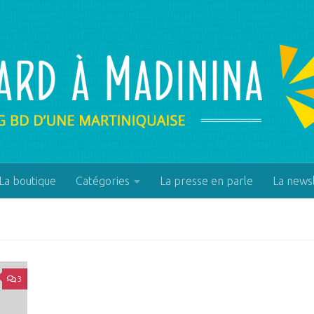
La boutique
Catégories
La presse en parle
La news
3