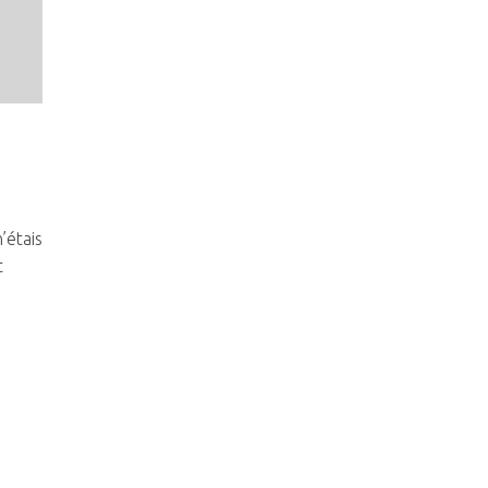
’étais
t