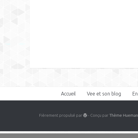
Accueil
Vee et son blog
En
Fièrement propulsé par
- Conçu par
Thème Huema