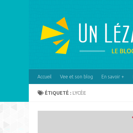
Skip to content
Accueil
Vee et son blog
En savoir +
ÉTIQUETÉ :
LYCÉE