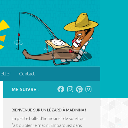
letter
Contact
ME SUIVRE :
BIENVENUE SUR UN LÉZARD À MADININA !
La petite bulle d’humour et de soleil qui
fait du bien le matin. Embarquez dans