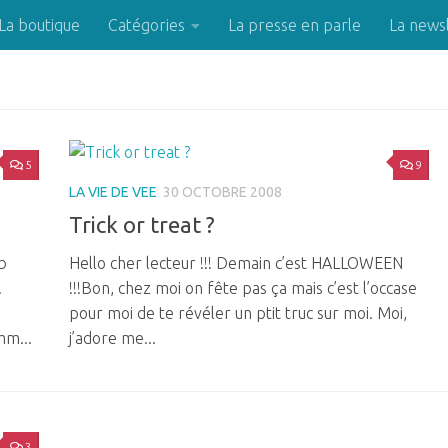
La boutique
Catégories
La presse en parle
La news
5
9
LA VIE DE VEE
30 OCTOBRE 2008
Trick or treat ?
b
Hello cher lecteur !!! Demain c’est HALLOWEEN
.
!!!Bon, chez moi on fête pas ça mais c’est l’occase
pour moi de te révéler un ptit truc sur moi. Moi,
mm...
j’adore me...
3