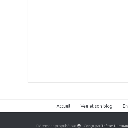
Accueil
Vee et son blog
En
Fièrement propulsé par
- Conçu par
Thème Huema