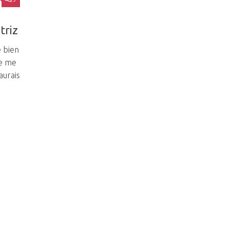
triz
 bien
Je me
’aurais