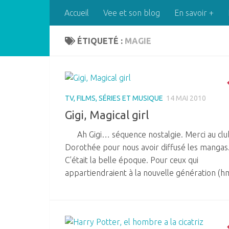
Accueil
Vee et son blog
En savoir +
Skip to content
ÉTIQUETÉ :
MAGIE
TV, FILMS, SÉRIES ET MUSIQUE
14 MAI 2010
Gigi, Magical girl
Ah Gigi… séquence nostalgie. Merci au clu
Dorothée pour nous avoir diffusé les mangas
C’était la belle époque. Pour ceux qui
appartiendraient à la nouvelle génération (h