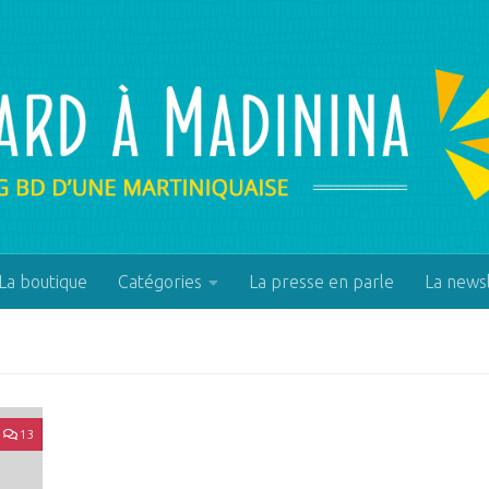
La boutique
Catégories
La presse en parle
La news
13