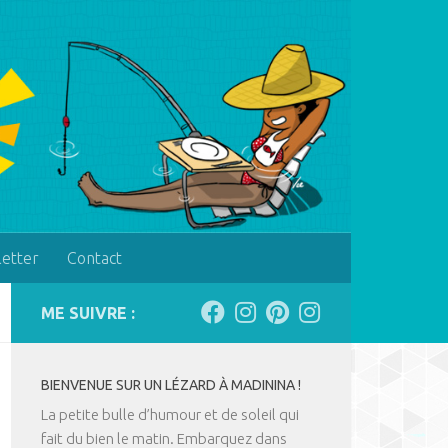
letter
Contact
ME SUIVRE :
BIENVENUE SUR UN LÉZARD À MADININA !
La petite bulle d’humour et de soleil qui
fait du bien le matin. Embarquez dans