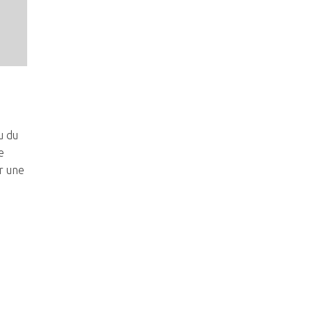
u du
e
r une