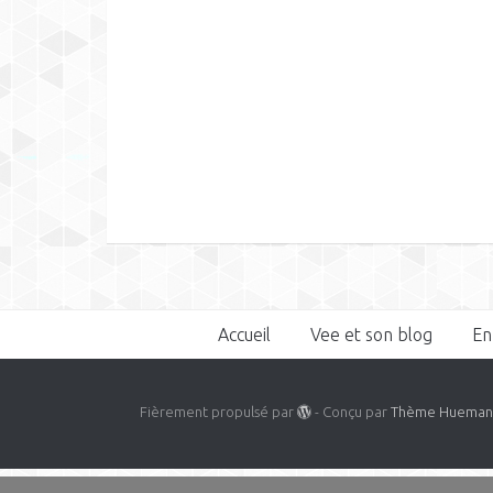
Accueil
Vee et son blog
En
Fièrement propulsé par
- Conçu par
Thème Huema