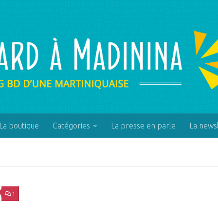
La boutique
Catégories
La presse en parle
La news
1
OUCE