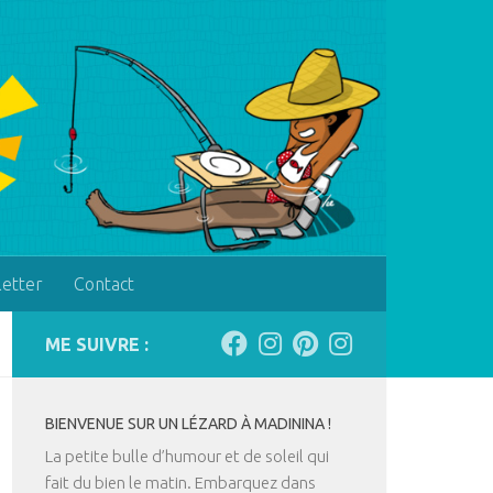
letter
Contact
ME SUIVRE :
BIENVENUE SUR UN LÉZARD À MADININA !
La petite bulle d’humour et de soleil qui
fait du bien le matin. Embarquez dans