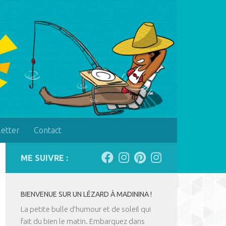
letter
Contact
ME SUIVRE :
BIENVENUE SUR UN LÉZARD À MADININA !
La petite bulle d’humour et de soleil qui
fait du bien le matin. Embarquez dans