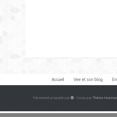
Accueil
Vee et son blog
En
Fièrement propulsé par
- Conçu par
Thème Huema