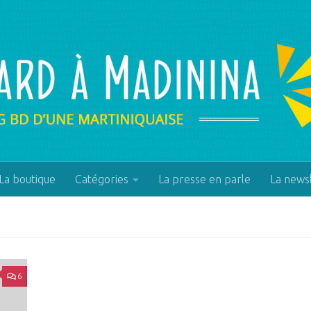
La boutique
Catégories
La presse en parle
La news
6