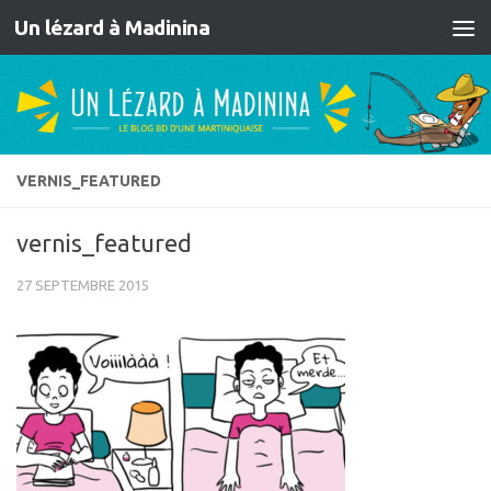
Un lézard à Madinina
Skip to content
VERNIS_FEATURED
vernis_featured
27 SEPTEMBRE 2015