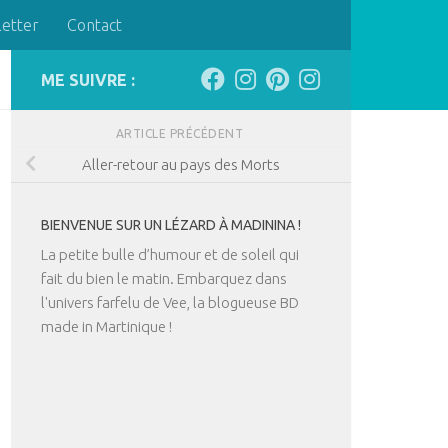
letter
Contact
ME SUIVRE :
ARTICLE PRÉCÉDENT
Aller-retour au pays des Morts
BIENVENUE SUR UN LÉZARD À MADININA !
La petite bulle d’humour et de soleil qui
fait du bien le matin. Embarquez dans
l'univers farfelu de Vee, la blogueuse BD
made in Martinique !