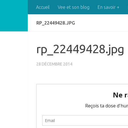
Accueil
Vee et son blog
En savoir +
Skip to content
RP_22449428.JPG
rp_22449428.jpg
28 DÉCEMBRE 2014