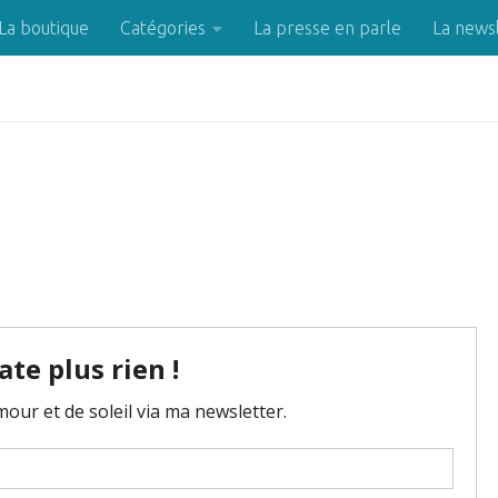
La boutique
Catégories
La presse en parle
La news