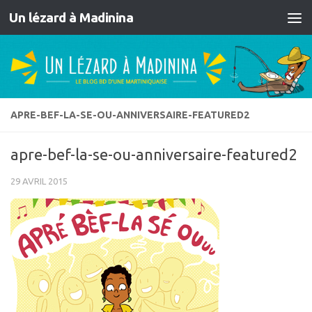
Un lézard à Madinina
Skip to content
APRE-BEF-LA-SE-OU-ANNIVERSAIRE-FEATURED2
apre-bef-la-se-ou-anniversaire-featured2
29 AVRIL 2015