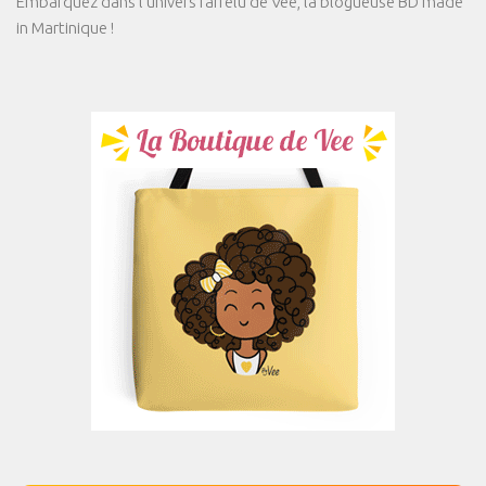
Embarquez dans l'univers farfelu de Vee, la blogueuse BD made
in Martinique !