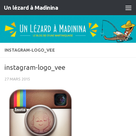
Un lézard à Madinina
Skip to content
INSTAGRAM-LOGO_VEE
instagram-logo_vee
27 MARS 2015