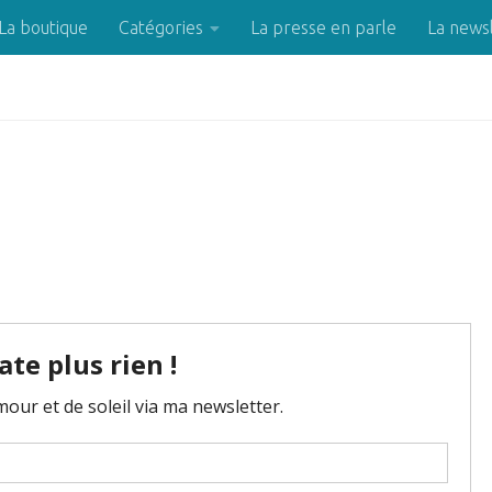
La boutique
Catégories
La presse en parle
La news