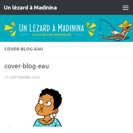
Un lézard à Madinina
Skip to content
COVER-BLOG-EAU
cover-blog-eau
23 SEPTEMBRE 2025