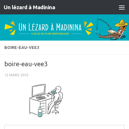
Un lézard à Madinina
Skip to content
BOIRE-EAU-VEE3
boire-eau-vee3
12 MARS 2015