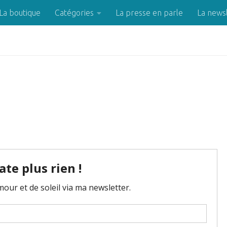
La boutique
Catégories
La presse en parle
La news