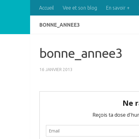
Accueil
Vee et son blog
En savoir +
Skip to content
BONNE_ANNEE3
bonne_annee3
16 JANVIER 2013