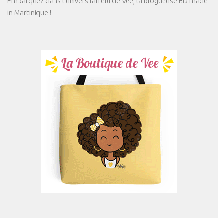
Embarquez dans l'univers farfelu de Vee, la blogueuse BD made
in Martinique !