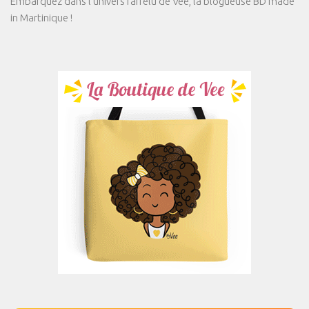
Embarquez dans l'univers farfelu de Vee, la blogueuse BD made
in Martinique !