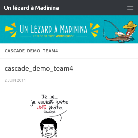
Un lézard à Madinina
Skip to content
CASCADE_DEMO_TEAM4
cascade_demo_team4
2 JUIN 2014