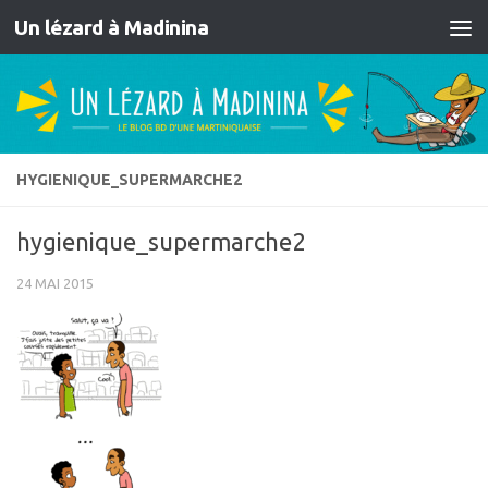
Un lézard à Madinina
Skip to content
HYGIENIQUE_SUPERMARCHE2
hygienique_supermarche2
24 MAI 2015