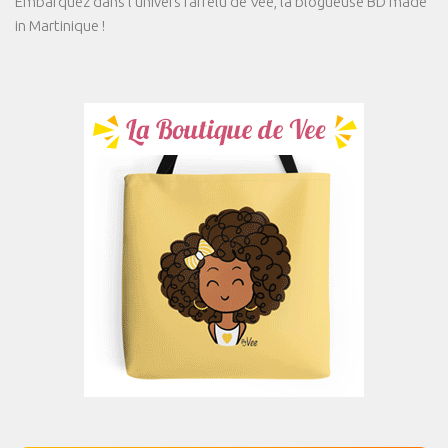
Embarquez dans l'univers farfelu de Vee, la blogueuse BD made
in Martinique !