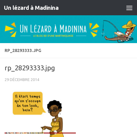
Un lézard à Madinina
Skip to content
RP_28293333.JPG
rp_28293333.jpg
29 DÉCEMBRE 2014