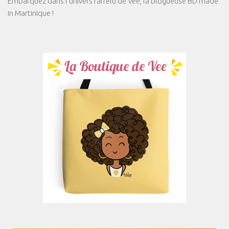
Embarquez dans l'univers farfelu de Vee, la blogueuse BD made
in Martinique !