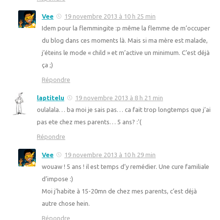
Vee
19 novembre 2013 à 10 h 25 min
Idem pour la flemmingite :p même la flemme de m’occuper
du blog dans ces moments là. Mais si ma mère est malade,
j’éteins le mode « child » et m’active un minimum. C’est déjà
ça ;)
Répondre
laptitelu
19 novembre 2013 à 8 h 21 min
oulalala… ba moi je sais pas… ca fait trop longtemps que j’ai
pas ete chez mes parents… 5 ans? :'(
Répondre
Vee
19 novembre 2013 à 10 h 29 min
wouaw ! 5 ans ! il est temps d’y remédier. Une cure familiale
d’impose :)
Moi j’habite à 15-20mn de chez mes parents, c’est déjà
autre chose hein.
Répondre