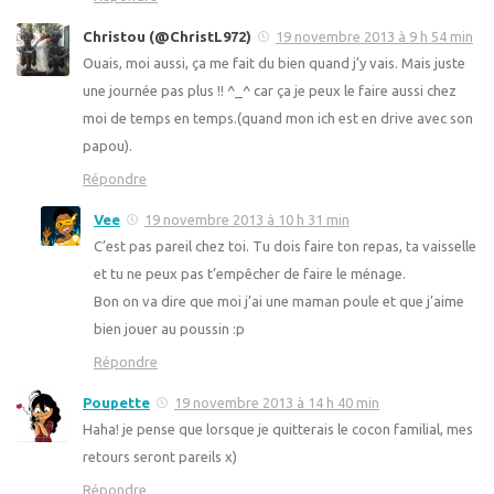
Christou (@ChristL972)
19 novembre 2013 à 9 h 54 min
Ouais, moi aussi, ça me fait du bien quand j’y vais. Mais juste
une journée pas plus !! ^_^ car ça je peux le faire aussi chez
moi de temps en temps.(quand mon ich est en drive avec son
papou).
Répondre
Vee
19 novembre 2013 à 10 h 31 min
C’est pas pareil chez toi. Tu dois faire ton repas, ta vaisselle
et tu ne peux pas t’empêcher de faire le ménage.
Bon on va dire que moi j’ai une maman poule et que j’aime
bien jouer au poussin :p
Répondre
Poupette
19 novembre 2013 à 14 h 40 min
Haha! je pense que lorsque je quitterais le cocon familial, mes
retours seront pareils x)
Répondre