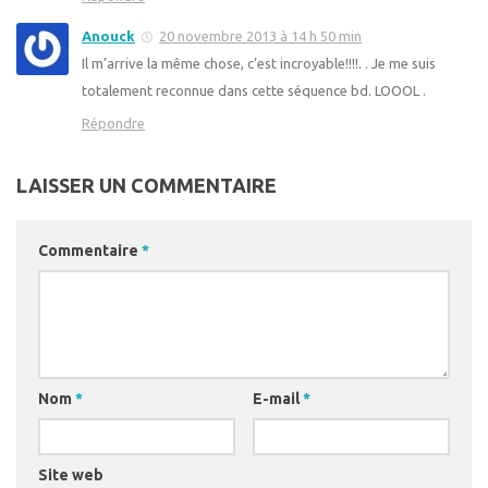
Anouck
20 novembre 2013 à 14 h 50 min
Il m’arrive la même chose, c’est incroyable!!!!. . Je me suis
totalement reconnue dans cette séquence bd. LOOOL .
Répondre
LAISSER UN COMMENTAIRE
Commentaire
*
Nom
*
E-mail
*
Site web