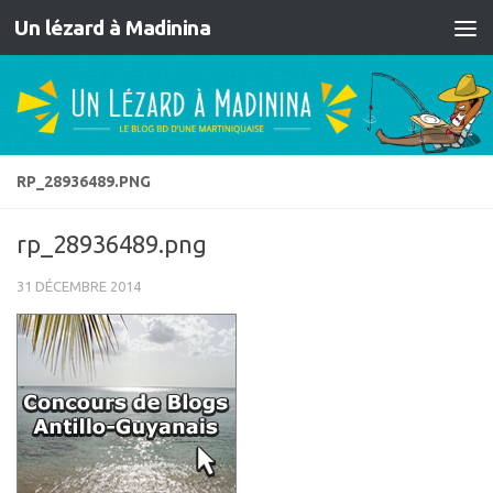
Un lézard à Madinina
Skip to content
RP_28936489.PNG
rp_28936489.png
31 DÉCEMBRE 2014