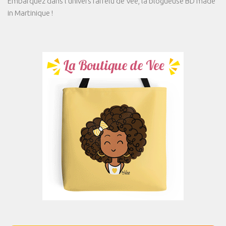
Embarquez dans l'univers farfelu de Vee, la blogueuse BD made
in Martinique !