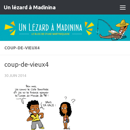
Un lézard à Madinina
Skip to content
COUP-DE-VIEUX4
coup-de-vieux4
30 JUIN 2014