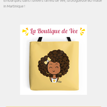
Embarquez dans l'univers farfelu de Vee, la blogueuse BD made
in Martinique !