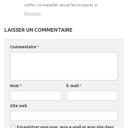
coiffer / se maquiller que je fais en exprès :p
Répondre
LAISSER UN COMMENTAIRE
Commentaire
*
Nom
*
E-mail
*
Site web
Enregistrer mon nom, mon e-mail et mon site dans