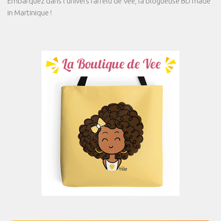
Embarquez dans l'univers farfelu de Vee, la blogueuse BD made
in Martinique !