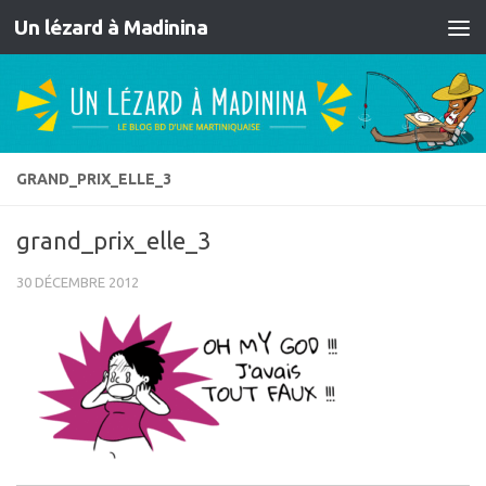
Un lézard à Madinina
Skip to content
GRAND_PRIX_ELLE_3
grand_prix_elle_3
30 DÉCEMBRE 2012