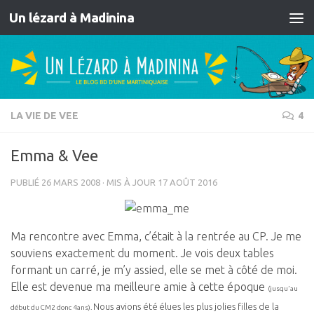
Un lézard à Madinina
Skip to content
LA VIE DE VEE
4
Emma & Vee
PUBLIÉ
26 MARS 2008
· MIS À JOUR
17 AOÛT 2016
Ma rencontre avec Emma, c’était à la rentrée au CP. Je me
souviens exactement du moment. Je vois deux tables
formant un carré, je m’y assied, elle se met à côté de moi.
Elle est devenue ma meilleure amie à cette époque
(jusqu’au
Nous avions été
élues les plus jolies filles de la
début du CM2 donc 4ans).