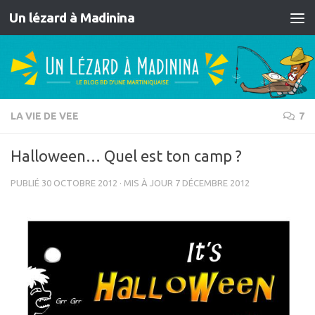
Un lézard à Madinina
Skip to content
LA VIE DE VEE
7
Halloween… Quel est ton camp ?
PUBLIÉ
30 OCTOBRE 2012
· MIS À JOUR
7 DÉCEMBRE 2012