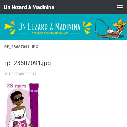
Un lézard à Madinina
Skip to content
RP_23687091.JPG
rp_23687091.jpg
30 DÉCEMBRE 2014