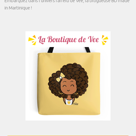
Embarquez dans l'univers farfelu de Vee, la blogueuse BD made
in Martinique !