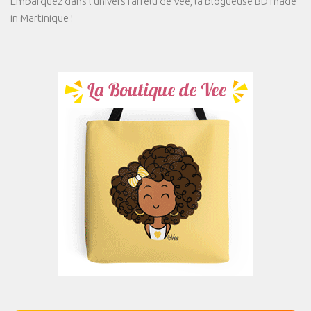
Embarquez dans l'univers farfelu de Vee, la blogueuse BD made
in Martinique !