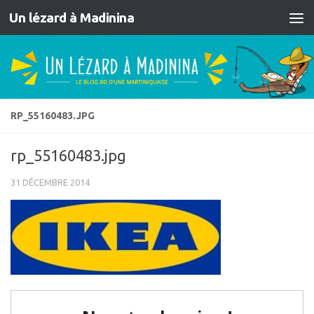
Un lézard à Madinina
Skip to content
RP_55160483.JPG
rp_55160483.jpg
31 DÉCEMBRE 2014