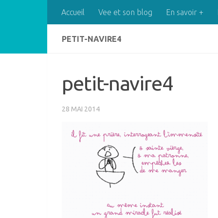
Accueil
Vee et son blog
En savoir +
Skip to content
PETIT-NAVIRE4
petit-navire4
28 MAI 2014