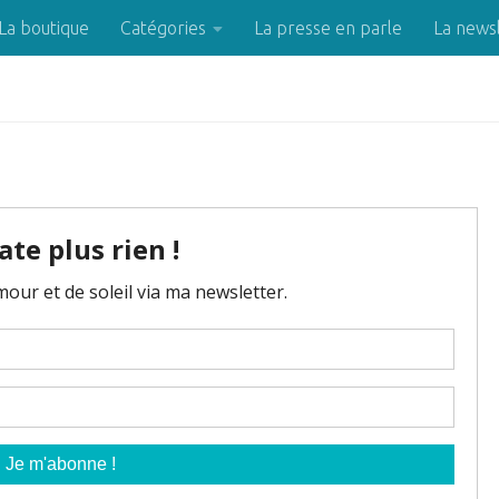
La boutique
Catégories
La presse en parle
La news