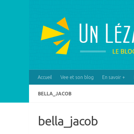
Skip to content
Accueil
Vee et son blog
En savoir +
BELLA_JACOB
bella_jacob