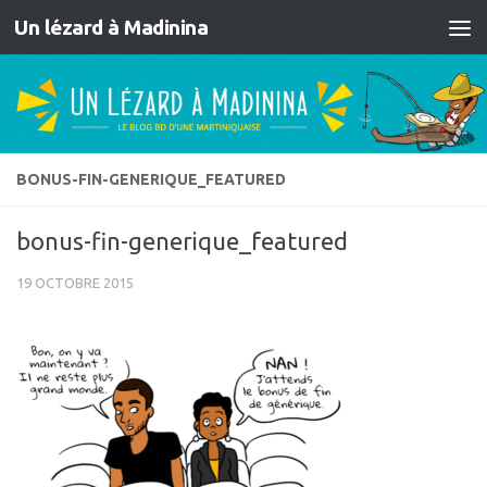
Un lézard à Madinina
Skip to content
BONUS-FIN-GENERIQUE_FEATURED
bonus-fin-generique_featured
19 OCTOBRE 2015