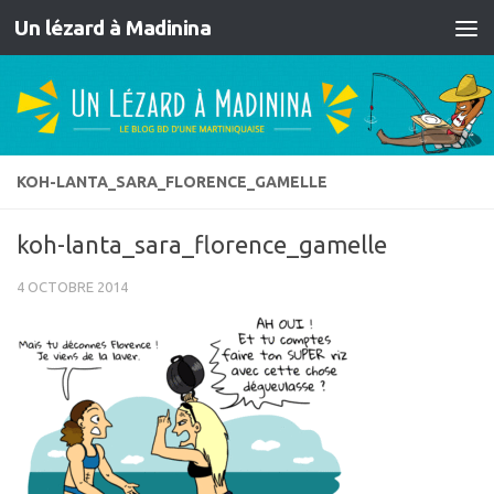
Un lézard à Madinina
Skip to content
KOH-LANTA_SARA_FLORENCE_GAMELLE
koh-lanta_sara_florence_gamelle
4 OCTOBRE 2014