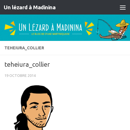
Un lézard à Madinina
Skip to content
TEHEIURA_COLLIER
teheiura_collier
19 OCTOBRE 2014