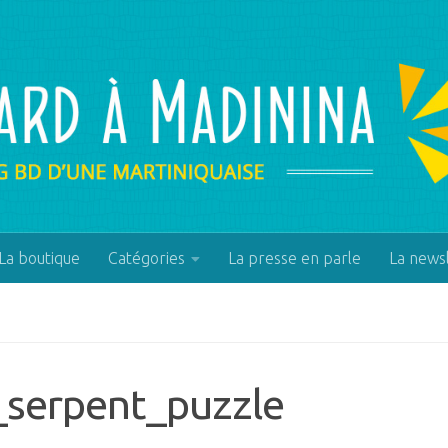
La boutique
Catégories
La presse en parle
La news
_serpent_puzzle