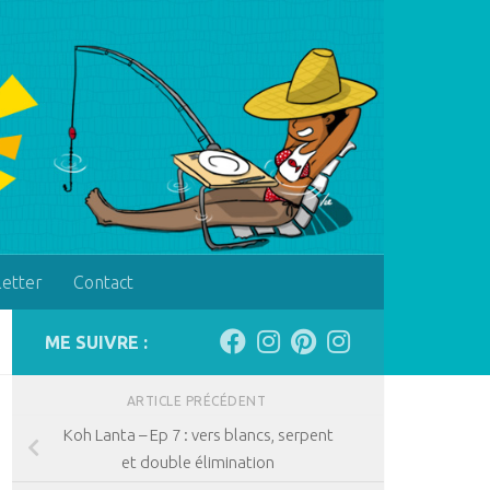
letter
Contact
ME SUIVRE :
ARTICLE PRÉCÉDENT
Koh Lanta – Ep 7 : vers blancs, serpent
et double élimination