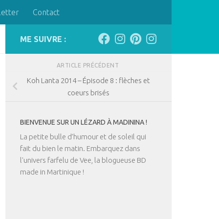
letter
Contact
ME SUIVRE :
ARTICLE PRÉCÉDENT
Koh Lanta 2014 – Épisode 8 : flèches et
coeurs brisés
BIENVENUE SUR UN LÉZARD À MADININA !
La petite bulle d’humour et de soleil qui
fait du bien le matin. Embarquez dans
l'univers farfelu de Vee, la blogueuse BD
made in Martinique !