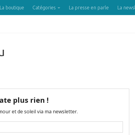
La boutique
Catégories
La presse en parle
La news
u