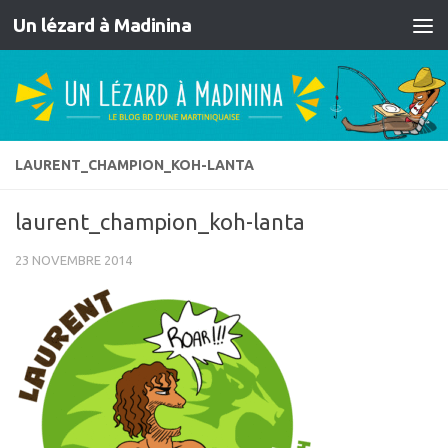
Un lézard à Madinina
Skip to content
LAURENT_CHAMPION_KOH-LANTA
laurent_champion_koh-lanta
23 NOVEMBRE 2014