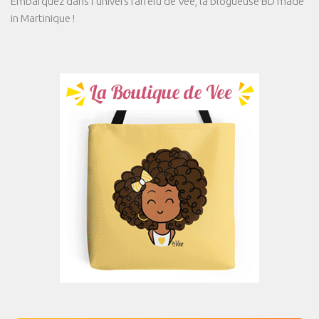
Embarquez dans l'univers farfelu de Vee, la blogueuse BD made
in Martinique !