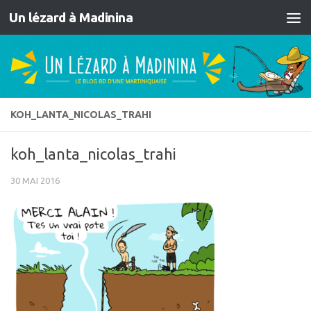
Un lézard à Madinina
Skip to content
KOH_LANTA_NICOLAS_TRAHI
koh_lanta_nicolas_trahi
30 MAI 2016