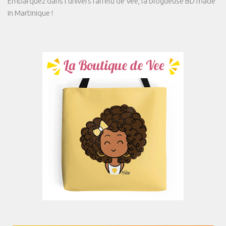
Embarquez dans l'univers farfelu de Vee, la blogueuse BD made
in Martinique !